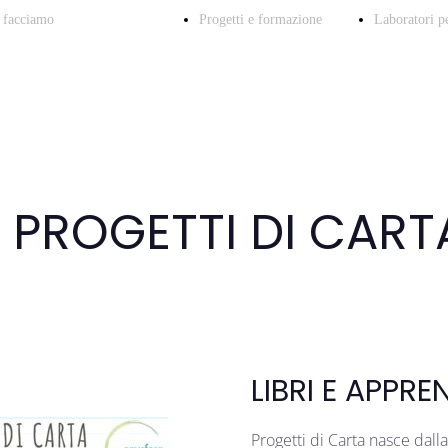
 facciamo
Progetti e formazione
Laboratori p
PSICOLOGIA
Educazione
Robot
PROGETTI DI CART
LOGOPEDIA
emotiva, affettiva
a CAs
LIBRI E APPR
Progetti di Carta nasce dalla