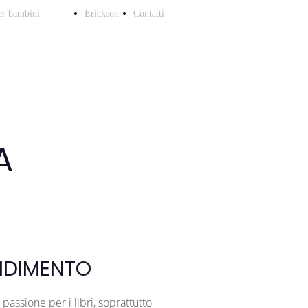
er bambini
Erickson
Contatti
ica Educativa
Punto
A
A del lupo
Demo
ENDIMENTO
 passione per i libri, soprattutto